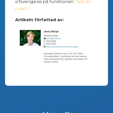
icfsverige.se på funktionen
”Sök en
coach”
Artikeln författad av: