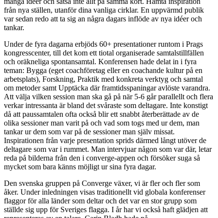
många idéer och satsa inte allt på samma kort. Hämta inspiration
från nya ställen, utanför dina vanliga cirklar. En uppvärmd publik
var sedan redo att ta sig an några dagars inflöde av nya idéer och
tankar.
Under de fyra dagarna erbjöds 60+ presentationer runtom i Prags
kongresscenter, till det kom ett tiotal organiserade samtalstillfällen
och oräkneliga spontansamtal. Konferensen hade delat in i fyra
teman: Bygga (eget coachföretag eller en coachande kultur på en
arbetsplats), Forskning, Praktik med konkreta verktyg och samtal
om metoder samt Upptäcka där framtidsspaningar avlöste varandra.
Att välja vilken session man ska gå på när 5-6 går parallellt och flera
verkar intressanta är bland det svåraste som deltagare. Inte konstigt
då att paussamtalen ofta också blir ett snabbt återberättade av de
olika sessioner man varit på och vad som togs med ur dem, man
tankar ur dem som var på de sessioner man själv missat.
Inspirationen från varje presentation sprids därmed långt utöver de
deltagare som var i rummet. Man intervjuar någon som var där, letar
reda på bilderna från den i converge-appen och försöker suga så
mycket som bara känns möjligt ur sina fyra dagar.
Den svenska gruppen på Converge växer, vi är fler och fler som
åker. Under inledningen visas traditionellt vid globala konferenser
flaggor för alla länder som deltar och det var en stor grupp som
ställde sig upp för Sveriges flagga. I år har vi också haft glädjen att