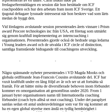
representeras av en talare. Carin Bladh hade på
fredagseftermiddagen en session där hon berättade om ICF
coachpodden och hur den arbetats fram inom ICF Sverige. Ett
tjugotal deltagare lyssnade intresserat när hon beskrev vad som lärts
medan de byggt den.
Vid lördagens avslutande session presenterades årets vinnare i Prism
award Procore technologies inc från USA, ett företag som utmärkt
sig genom kraftfull implementering av interncoaching i
organisationen. Presenterades gjorde också de hedrade unga ledarna
i Young leaders award och de utvalda i ICF circle of distinction,
samtliga framstående bidragande till coachingens utveckling.
Några spännande nyheter presenterades i VD Magda Mooks och
globala ordförande Jean-Francois Cousins avslutande del. ICF har
vuxit kraftfullt under en lång följd av år och ser ut att fortsätta så
framåt. För att bättre möta de diversifierade behoven inom förbundet
kommer en omorganisation att genomföras under 2020. From 1
januari byter organisationen namn till Internationella coaching
förbundet (coach byts alltså ut mot coaching). Under det paraplyet
samlas sedan ett antal underavdelningar som var för sig kommer att
ha en egen global styrelse men ändå en tydlig hemhörighet i