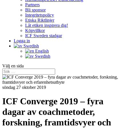
Partners
Bli sponsor
Integritetspolicy
Etiska Riktlinjer
Låt etiken inspirera dig!
Köpvillkor
ICF Sweden stadgar
Logga in
Swedish
English
Swedish
Välj en sida
söndag 27 oktober 2019
ICF Converge 2019 – fyra
dagar av coachmetoder,
forskning, framtidsvyer och