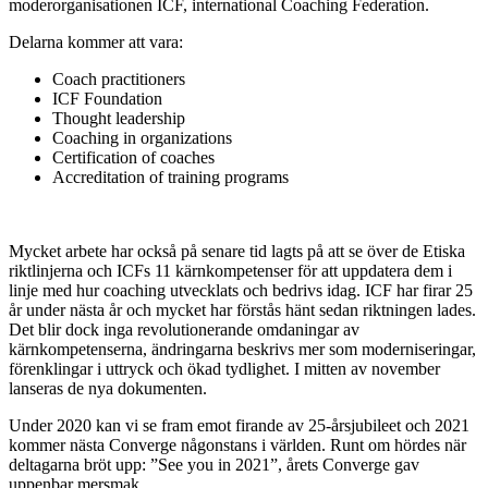
moderorganisationen ICF, international Coaching Federation.
Delarna kommer att vara:
Coach practitioners
ICF Foundation
Thought leadership
Coaching in organizations
Certification of coaches
Accreditation of training programs
Mycket arbete har också på senare tid lagts på att se över de Etiska
riktlinjerna och ICFs 11 kärnkompetenser för att uppdatera dem i
linje med hur coaching utvecklats och bedrivs idag. ICF har firar 25
år under nästa år och mycket har förstås hänt sedan riktningen lades.
Det blir dock inga revolutionerande omdaningar av
kärnkompetenserna, ändringarna beskrivs mer som moderniseringar,
förenklingar i uttryck och ökad tydlighet. I mitten av november
lanseras de nya dokumenten.
Under 2020 kan vi se fram emot firande av 25-årsjubileet och 2021
kommer nästa Converge någonstans i världen. Runt om hördes när
deltagarna bröt upp: ”See you in 2021”, årets Converge gav
uppenbar mersmak.