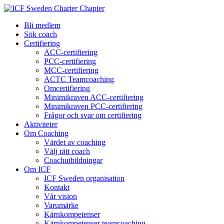
Bli medlem
Sök coach
Certifiering
ACC-certifiering
PCC-certifiering
MCC-certifiering
ACTC Teamcoaching
Omcertifiering
Minimikraven ACC-certifiering
Minimikraven PCC-certifiering
Frågor och svar om certifiering
Aktiviteter
Om Coaching
Värdet av coaching
Välj rätt coach
Coachutbildningar
Om ICF
ICF Sweden organisation
Kontakt
Vår vision
Varumärke
Kärnkompetenser
Kärnkompetenser teamcoaching