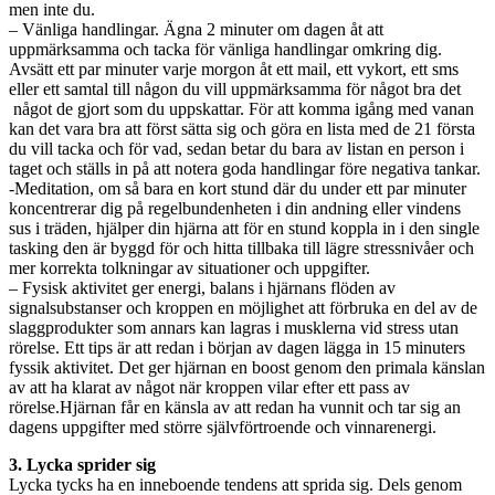
men inte du.
– Vänliga handlingar. Ägna 2 minuter om dagen åt att
uppmärksamma och tacka för vänliga handlingar omkring dig.
Avsätt ett par minuter varje morgon åt ett mail, ett vykort, ett sms
eller ett samtal till någon du vill uppmärksamma för något bra det
något de gjort som du uppskattar. För att komma igång med vanan
kan det vara bra att först sätta sig och göra en lista med de 21 första
du vill tacka och för vad, sedan betar du bara av listan en person i
taget och ställs in på att notera goda handlingar före negativa tankar.
-Meditation, om så bara en kort stund där du under ett par minuter
koncentrerar dig på regelbundenheten i din andning eller vindens
sus i träden, hjälper din hjärna att för en stund koppla in i den single
tasking den är byggd för och hitta tillbaka till lägre stressnivåer och
mer korrekta tolkningar av situationer och uppgifter.
– Fysisk aktivitet ger energi, balans i hjärnans flöden av
signalsubstanser och kroppen en möjlighet att förbruka en del av de
slaggprodukter som annars kan lagras i musklerna vid stress utan
rörelse. Ett tips är att redan i början av dagen lägga in 15 minuters
fyssik aktivitet. Det ger hjärnan en boost genom den primala känslan
av att ha klarat av något när kroppen vilar efter ett pass av
rörelse.Hjärnan får en känsla av att redan ha vunnit och tar sig an
dagens uppgifter med större självförtroende och vinnarenergi.
3. Lycka sprider sig
Lycka tycks ha en inneboende tendens att sprida sig. Dels genom