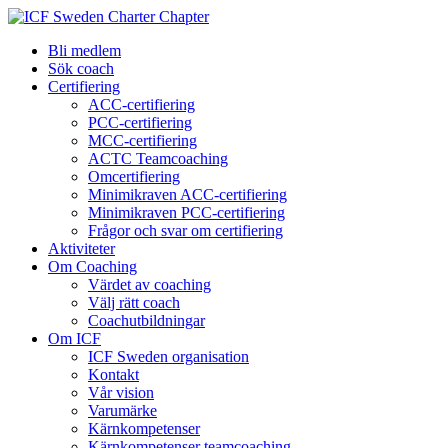
Bli medlem
Sök coach
Certifiering
ACC-certifiering
PCC-certifiering
MCC-certifiering
ACTC Teamcoaching
Omcertifiering
Minimikraven ACC-certifiering
Minimikraven PCC-certifiering
Frågor och svar om certifiering
Aktiviteter
Om Coaching
Värdet av coaching
Välj rätt coach
Coachutbildningar
Om ICF
ICF Sweden organisation
Kontakt
Vår vision
Varumärke
Kärnkompetenser
Kärnkompetenser teamcoaching