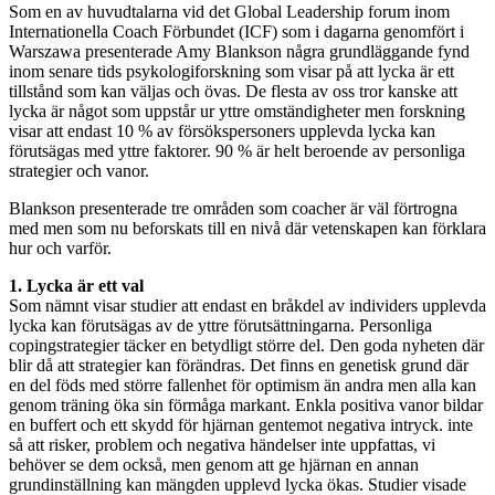
Som en av huvudtalarna vid det Global Leadership forum inom
Internationella Coach Förbundet (ICF) som i dagarna genomfört i
Warszawa presenterade Amy Blankson några grundläggande fynd
inom senare tids psykologiforskning som visar på att lycka är ett
tillstånd som kan väljas och övas. De flesta av oss tror kanske att
lycka är något som uppstår ur yttre omständigheter men forskning
visar att endast 10 % av försökspersoners upplevda lycka kan
förutsägas med yttre faktorer. 90 % är helt beroende av personliga
strategier och vanor.
Blankson presenterade tre områden som coacher är väl förtrogna
med men som nu beforskats till en nivå där vetenskapen kan förklara
hur och varför.
1. Lycka är ett val
Som nämnt visar studier att endast en bråkdel av individers upplevda
lycka kan förutsägas av de yttre förutsättningarna. Personliga
copingstrategier täcker en betydligt större del. Den goda nyheten där
blir då att strategier kan förändras. Det finns en genetisk grund där
en del föds med större fallenhet för optimism än andra men alla kan
genom träning öka sin förmåga markant. Enkla positiva vanor bildar
en buffert och ett skydd för hjärnan gentemot negativa intryck. inte
så att risker, problem och negativa händelser inte uppfattas, vi
behöver se dem också, men genom att ge hjärnan en annan
grundinställning kan mängden upplevd lycka ökas. Studier visade