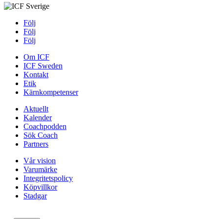
Följ
Följ
Följ
Om ICF
ICF Sweden
Kontakt
Etik
Kärnkompetenser
Aktuellt
Kalender
Coachpodden
Sök Coach
Partners
Vår vision
Varumärke
Integritetspolicy
Köpvillkor
Stadgar