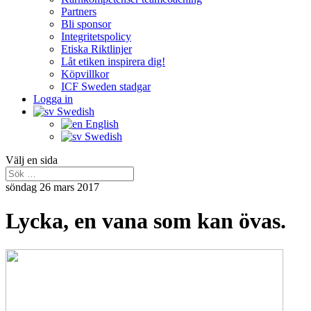
Partners
Bli sponsor
Integritetspolicy
Etiska Riktlinjer
Låt etiken inspirera dig!
Köpvillkor
ICF Sweden stadgar
Logga in
Swedish
English
Swedish
Välj en sida
söndag 26 mars 2017
Lycka, en vana som kan övas.