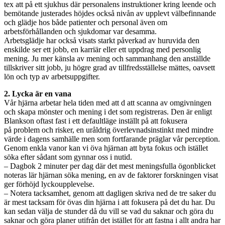
tex att på ett sjukhus där personalens instruktioner kring leende och
bemötande justerades höjdes också nivån av upplevt välbefinnande
och glädje hos både patienter och personal även om
arbetsförhållanden och sjukdomar var desamma.
Arbetsglädje har också visats starkt påverkad av huruvida den
enskilde ser ett jobb, en karriär eller ett uppdrag med personlig
mening. Ju mer känsla av mening och sammanhang den anställde
tillskriver sitt jobb, ju högre grad av tillfredsställelse mättes, oavsett
lön och typ av arbetsuppgifter.
2. Lycka är en vana
Vår hjärna arbetar hela tiden med att d att scanna av omgivningen
och skapa mönster och mening i det som registreras. Den är enligt
Blankson oftast fast i ett defaultläge inställt på att fokusera
på problem och risker, en uråldrig överlevnadsinstinkt med mindre
värde i dagens samhälle men som fortfarande präglar vår perception.
Genom enkla vanor kan vi öva hjärnan att byta fokus och istället
söka efter sådant som gynnar oss i nutid.
– Dagbok 2 minuter per dag där det mest meningsfulla ögonblicket
noteras lär hjärnan söka mening, en av de faktorer forskningen visat
ger förhöjd lyckoupplevelse.
– Notera tacksamhet, genom att dagligen skriva ned de tre saker du
är mest tacksam för övas din hjärna i att fokusera på det du har. Du
kan sedan välja de stunder då du vill se vad du saknar och göra du
saknar och göra planer utifrån det istället för att fastna i allt andra har