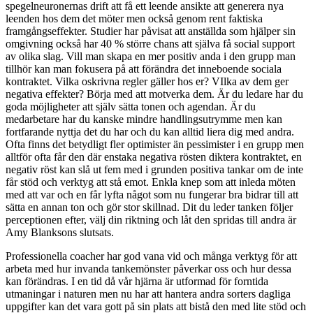
spegelneuronernas drift att få ett leende ansikte att generera nya
leenden hos dem det möter men också genom rent faktiska
framgångseffekter. Studier har påvisat att anställda som hjälper sin
omgivning också har 40 % större chans att själva få social support
av olika slag. Vill man skapa en mer positiv anda i den grupp man
tillhör kan man fokusera på att förändra det inneboende sociala
kontraktet. Vilka oskrivna regler gäller hos er? VIlka av dem ger
negativa effekter? Börja med att motverka dem. Är du ledare har du
goda möjligheter att själv sätta tonen och agendan. Är du
medarbetare har du kanske mindre handlingsutrymme men kan
fortfarande nyttja det du har och du kan alltid liera dig med andra.
Ofta finns det betydligt fler optimister än pessimister i en grupp men
alltför ofta får den där enstaka negativa rösten diktera kontraktet, en
negativ röst kan slå ut fem med i grunden positiva tankar om de inte
får stöd och verktyg att stå emot. Enkla knep som att inleda möten
med att var och en får lyfta något som nu fungerar bra bidrar till att
sätta en annan ton och gör stor skillnad. Dit du leder tanken följer
perceptionen efter, välj din riktning och låt den spridas till andra är
Amy Blanksons slutsats.
Professionella coacher har god vana vid och många verktyg för att
arbeta med hur invanda tankemönster påverkar oss och hur dessa
kan förändras. I en tid då vår hjärna är utformad för forntida
utmaningar i naturen men nu har att hantera andra sorters dagliga
uppgifter kan det vara gott på sin plats att bistå den med lite stöd och