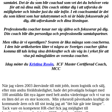
samtalet. Det är du som blir coachad som vet det du behöver veta
för att nå dina mål. Din coach stöttar dig i att utforska de
möjligheter och hinder just du står inför. I ett coachsamtal är det
du som klient som har talutrymmet och ni är båda fokuserade på
dig, ditt utforskande och dina lösningar.
Professionella coacher tonar ner sig själva och fokuserar på dig.
Din coach blir din personliga och professionella samtalspartner.
Men vilka är vi egentligen? Svaren är lika många som coacherna.
I den här artikelserien låter vi några av Sveriges coacher själva
komma till tals kring sina drivkrafter och sin väg in i yrket för att
visa på mångfalden av svenska coacher.
Idag möter du
Kristina Rosén
,
ICF Master Certifierad Coach,
MCC
När jag våren 2003 återvände till mitt jobb, inom logistik och sälj,
efter min andra föräldraledighet, hade det privatägda bolaget med
100 anställda fått nya ägare med helt andra värderingar och vi var nu
en liten del av en stor koncern. Min yrkesroll påverkades kraftigt de
kommande åren och till sist insåg jag att ”det här går inte längre”.
Tack vare en kompetent HR-chef fick jag möjlighet till