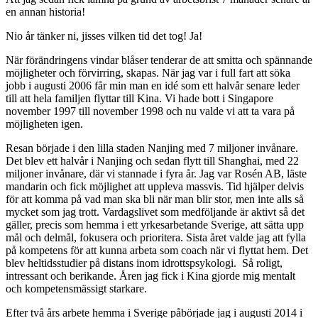
en annan historia!
Nio år tänker ni, jisses vilken tid det tog! Ja!
När förändringens vindar blåser tenderar de att smitta och spännande
möjligheter och förvirring, skapas. När jag var i full fart att söka
jobb i augusti 2006 får min man en idé som ett halvår senare leder
till att hela familjen flyttar till Kina. Vi hade bott i Singapore
november 1997 till november 1998 och nu valde vi att ta vara på
möjligheten igen.
Resan började i den lilla staden Nanjing med 7 miljoner invånare.
Det blev ett halvår i Nanjing och sedan flytt till Shanghai, med 22
miljoner invånare, där vi stannade i fyra år. Jag var Rosén AB, läste
mandarin och fick möjlighet att uppleva massvis. Tid hjälper delvis
för att komma på vad man ska bli när man blir stor, men inte alls så
mycket som jag trott. Vardagslivet som medföljande är aktivt så det
gäller, precis som hemma i ett yrkesarbetande Sverige, att sätta upp
mål och delmål, fokusera och prioritera. Sista året valde jag att fylla
på kompetens för att kunna arbeta som coach när vi flyttat hem. Det
blev heltidsstudier på distans inom idrottspsykologi. Så roligt,
intressant och berikande. Åren jag fick i Kina gjorde mig mentalt
och kompetensmässigt starkare.
Efter två års arbete hemma i Sverige påbörjade jag i augusti 2014 i