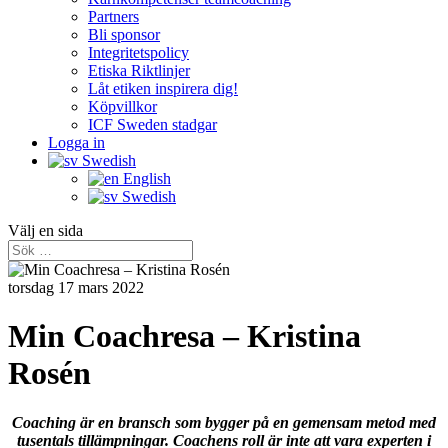
Partners
Bli sponsor
Integritetspolicy
Etiska Riktlinjer
Låt etiken inspirera dig!
Köpvillkor
ICF Sweden stadgar
Logga in
Swedish
English
Swedish
Välj en sida
torsdag 17 mars 2022
Min Coachresa – Kristina
Rosén
Coaching är en bransch som bygger på en gemensam metod med
tusentals tillämpningar. Coachens roll är inte att vara experten i