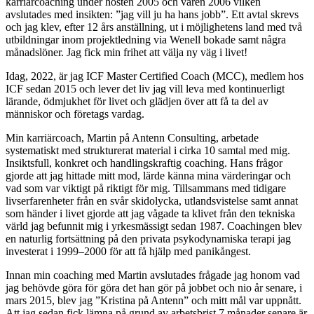
karriärcoaching under hösten 2005 och våren 2006 vilken
avslutades med insikten: ”jag vill ju ha hans jobb”. Ett avtal skrevs
och jag klev, efter 12 års anställning, ut i möjlighetens land med två
utbildningar inom projektledning via Wenell bokade samt några
månadslöner. Jag fick min frihet att välja ny väg i livet!
Idag, 2022, är jag ICF Master Certified Coach (MCC), medlem hos
ICF sedan 2015 och lever det liv jag vill leva med kontinuerligt
lärande, ödmjukhet för livet och glädjen över att få ta del av
människor och företags vardag.
Min karriärcoach, Martin på Antenn Consulting, arbetade
systematiskt med strukturerat material i cirka 10 samtal med mig.
Insiktsfull, konkret och handlingskraftig coaching. Hans frågor
gjorde att jag hittade mitt mod, lärde känna mina värderingar och
vad som var viktigt på riktigt för mig. Tillsammans med tidigare
livserfarenheter från en svår skidolycka, utlandsvistelse samt annat
som händer i livet gjorde att jag vågade ta klivet från den tekniska
värld jag befunnit mig i yrkesmässigt sedan 1987. Coachingen blev
en naturlig fortsättning på den privata psykodynamiska terapi jag
investerat i 1999–2000 för att få hjälp med panikångest.
Innan min coaching med Martin avslutades frågade jag honom vad
jag behövde göra för göra det han gör på jobbet och nio år senare, i
mars 2015, blev jag ”Kristina på Antenn” och mitt mål var uppnått.
Att jag sedan fick lämna på grund av arbetsbrist 7 månader senare är