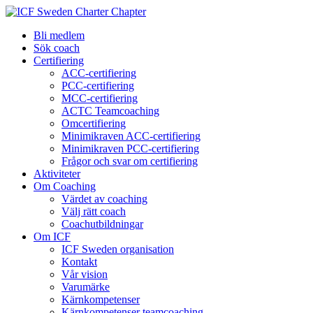
Bli medlem
Sök coach
Certifiering
ACC-certifiering
PCC-certifiering
MCC-certifiering
ACTC Teamcoaching
Omcertifiering
Minimikraven ACC-certifiering
Minimikraven PCC-certifiering
Frågor och svar om certifiering
Aktiviteter
Om Coaching
Värdet av coaching
Välj rätt coach
Coachutbildningar
Om ICF
ICF Sweden organisation
Kontakt
Vår vision
Varumärke
Kärnkompetenser
Kärnkompetenser teamcoaching