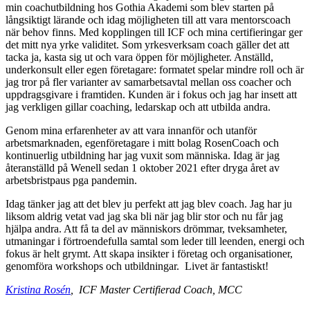
min coachutbildning hos Gothia Akademi som blev starten på
långsiktigt lärande och idag möjligheten till att vara mentorscoach
när behov finns. Med kopplingen till ICF och mina certifieringar ger
det mitt nya yrke validitet. Som yrkesverksam coach gäller det att
tacka ja, kasta sig ut och vara öppen för möjligheter. Anställd,
underkonsult eller egen företagare: formatet spelar mindre roll och är
jag tror på fler varianter av samarbetsavtal mellan oss coacher och
uppdragsgivare i framtiden. Kunden är i fokus och jag har insett att
jag verkligen gillar coaching, ledarskap och att utbilda andra.
Genom mina erfarenheter av att vara innanför och utanför
arbetsmarknaden, egenföretagare i mitt bolag RosenCoach och
kontinuerlig utbildning har jag vuxit som människa. Idag är jag
återanställd på Wenell sedan 1 oktober 2021 efter dryga året av
arbetsbristpaus pga pandemin.
Idag tänker jag att det blev ju perfekt att jag blev coach. Jag har ju
liksom aldrig vetat vad jag ska bli när jag blir stor och nu får jag
hjälpa andra. Att få ta del av människors drömmar, tveksamheter,
utmaningar i förtroendefulla samtal som leder till leenden, energi och
fokus är helt grymt. Att skapa insikter i företag och organisationer,
genomföra workshops och utbildningar. Livet är fantastiskt!
Kristina Rosén
, ICF Master Certifierad Coach, MCC