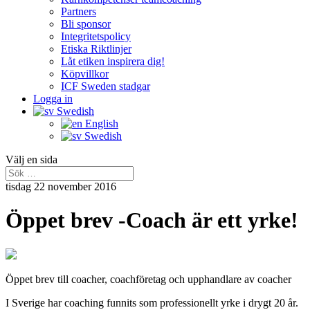
Partners
Bli sponsor
Integritetspolicy
Etiska Riktlinjer
Låt etiken inspirera dig!
Köpvillkor
ICF Sweden stadgar
Logga in
Swedish
English
Swedish
Välj en sida
tisdag 22 november 2016
Öppet brev -Coach är ett yrke!
Öppet brev till coacher, coachföretag och upphandlare av coacher
I Sverige har coaching funnits som professionellt yrke i drygt 20 år.