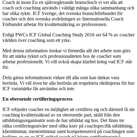
Coach är inom Eu en självreglerande branschoch vi vet alla att
coach och coaching används i väldigt många olika sammanhang och
har olika rykte. ICF Sverige, det svenska branschförbundet för
coacher och den svenska avdelningen av Internationella Coach
Förbundet arbetar för kvalitetssäkring av professionen.
Enligt PWCs ICF Global Coaching Study 2016 ser 64 % av coacher
världen över coaching som ett yrke.
Med denna information önskar vi förmedla allt det arbete som görs
för att stärka ryktet och professionaliteten hos de coacher som
arbetar professionellt. Vi vill också skapa klarhet kring vad ICF står
för.
Dela gärna informationen vidare till alla som kan tänkas vara
berörda. Vi vill även be alla berörda att respektera riktlinjerna för hur
ICF varumärke får användas och inte.
En oberoende certifieringsprocess
ICF erbjuder coacher en möjlighet att certifiera sig och därmed få sin
coaching kvalitetssäkrad av en oberoende part, skild från den
utbildningsorganisatör som de har utbildat sig hos. Det finns tre
olika certifieringsnivåer med olika krav på coachspecifik utbildning,
klienttimmar, mentortimmar samt kompetensnivå på coachingen som
bedöms av en av ICF anlitad coach på högre certifieringsnivå.