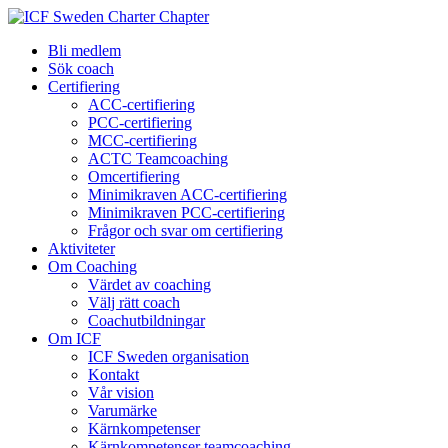
Bli medlem
Sök coach
Certifiering
ACC-certifiering
PCC-certifiering
MCC-certifiering
ACTC Teamcoaching
Omcertifiering
Minimikraven ACC-certifiering
Minimikraven PCC-certifiering
Frågor och svar om certifiering
Aktiviteter
Om Coaching
Värdet av coaching
Välj rätt coach
Coachutbildningar
Om ICF
ICF Sweden organisation
Kontakt
Vår vision
Varumärke
Kärnkompetenser
Kärnkompetenser teamcoaching