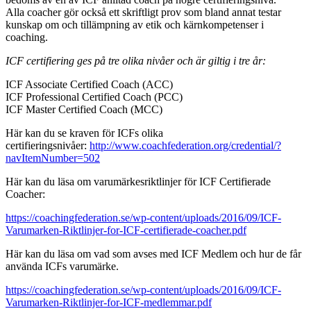
Alla coacher gör också ett skriftligt prov som bland annat testar
kunskap om och tillämpning av etik och kärnkompetenser i
coaching.
ICF certifiering ges på tre olika nivåer och är giltig i tre år:
ICF Associate Certified Coach (ACC)
ICF Professional Certified Coach (PCC)
ICF Master Certified Coach (MCC)
Här kan du se kraven för ICFs olika
certifieringsnivåer:
http://www.coachfederation.org/credential/?
navItemNumber=502
Här kan du läsa om varumärkesriktlinjer för ICF Certifierade
Coacher:
https://coachingfederation.se/wp-content/uploads/2016/09/ICF-
Varumarken-Riktlinjer-for-ICF-certifierade-coacher.pdf
Här kan du läsa om vad som avses med ICF Medlem och hur de får
använda ICFs varumärke.
https://coachingfederation.se/wp-content/uploads/2016/09/ICF-
Varumarken-Riktlinjer-for-ICF-medlemmar.pdf