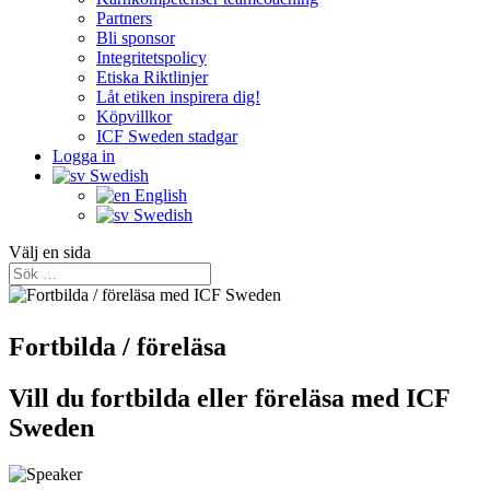
Partners
Bli sponsor
Integritetspolicy
Etiska Riktlinjer
Låt etiken inspirera dig!
Köpvillkor
ICF Sweden stadgar
Logga in
Swedish
English
Swedish
Välj en sida
Fortbilda / föreläsa
Vill du fortbilda eller föreläsa med ICF
Sweden