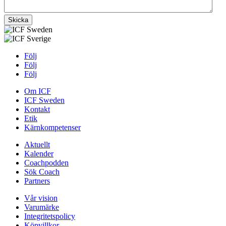
Skicka
Följ
Följ
Följ
Om ICF
ICF Sweden
Kontakt
Etik
Kärnkompetenser
Aktuellt
Kalender
Coachpodden
Sök Coach
Partners
Vår vision
Varumärke
Integritetspolicy
Köpvillkor