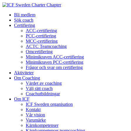
Bli medlem
Sök coach
Certifiering
ACC-certifiering
PCC-certifiering
MCC-certifiering
ACTC Teamcoaching
Omcertifiering
Minimikraven ACC-certifiering
Minimikraven PCC-certifiering
Frågor och svar om certifiering
Aktiviteter
Om Coaching
Värdet av coaching
Välj rätt coach
Coachutbildningar
Om ICF
ICF Sweden organisation
Kontakt
Vår vision
Varumärke
Kärnkompetenser
Kärnkompetenser teamcoaching