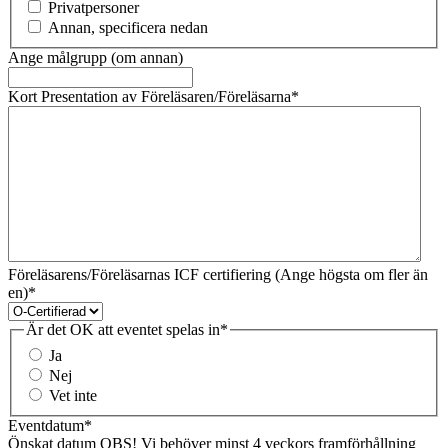
Privatpersoner
Annan, specificera nedan
Ange målgrupp (om annan)
Kort Presentation av Föreläsaren/Föreläsarna
*
Föreläsarens/Föreläsarnas ICF certifiering (Ange högsta om fler än
en)
*
Är det OK att eventet spelas in
*
Ja
Nej
Vet inte
Eventdatum
*
Önskat datum OBS! Vi behöver minst 4 veckors framförhållning