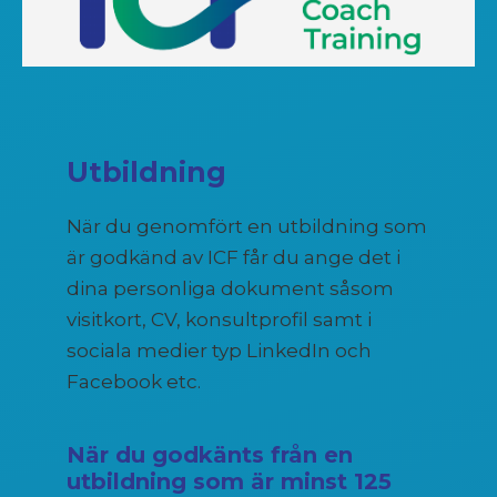
Utbildning
När du genomfört en utbildning som
är godkänd av ICF får du ange det i
dina personliga dokument såsom
visitkort, CV, konsultprofil samt i
sociala medier typ LinkedIn och
Facebook etc.
När du godkänts från en
utbildning som är minst 125