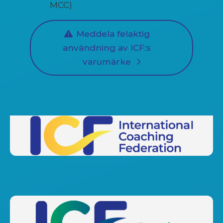
MCC)
Meddela felaktig
användning av ICF:s
varumärke