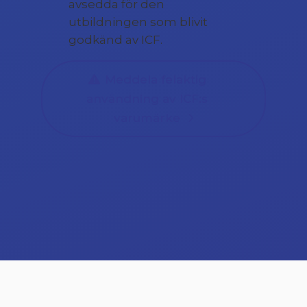
avsedda för den
utbildningen som blivit
godkänd av ICF.
Meddela felaktig
användning av ICF:s
varumärke