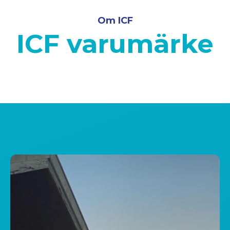
Om ICF
ICF varumärke