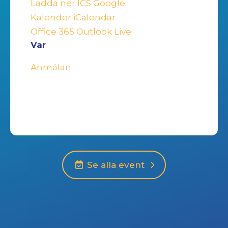
Ladda ner ICS
Google
Kalender
iCalendar
Office 365
Outlook Live
Var
Anmälan
Se alla event