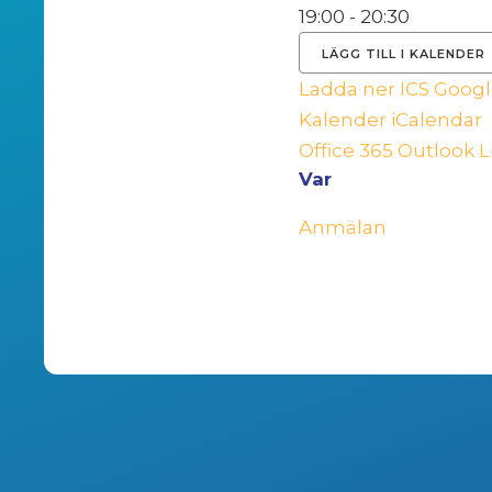
19:00 - 20:30
LÄGG TILL I KALENDER
Ladda ner ICS
Googl
Kalender
iCalendar
Office 365
Outlook L
Var
Anmälan