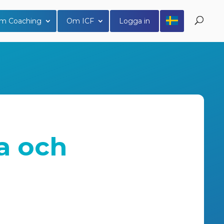
m Coaching
Om ICF
Logga in
sa och