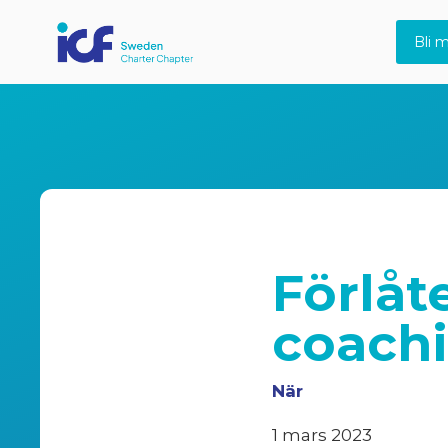
Bli 
Förlåt
coach
När
1 mars 2023