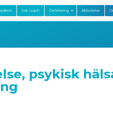
medlem
Sök coach
Certifiering
Aktiviteter
O
else, psykisk häl
ing