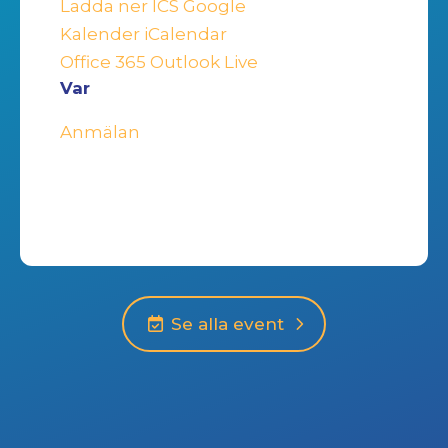
Ladda ner ICS
Google
Kalender
iCalendar
Office 365
Outlook Live
Var
Anmälan
Se alla event