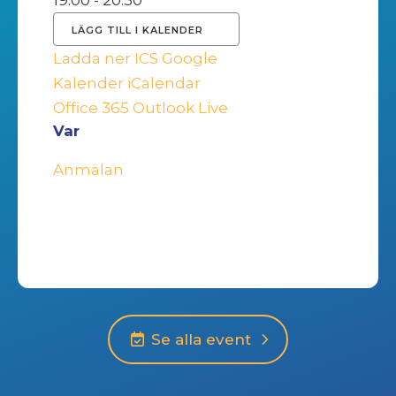
19:00 - 20:30
LÄGG TILL I KALENDER
Ladda ner ICS
Google
Kalender
iCalendar
Office 365
Outlook Live
Var
Anmälan
Se alla event