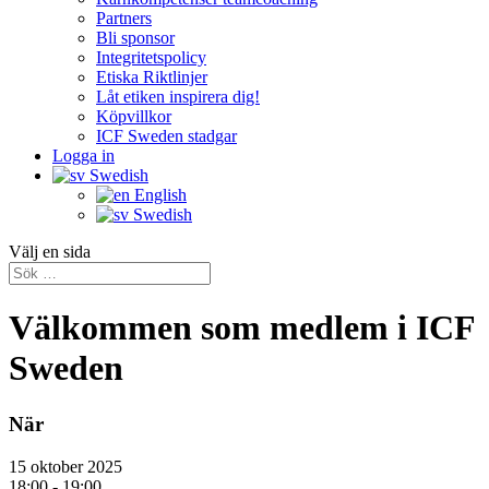
Partners
Bli sponsor
Integritetspolicy
Etiska Riktlinjer
Låt etiken inspirera dig!
Köpvillkor
ICF Sweden stadgar
Logga in
Swedish
English
Swedish
Välj en sida
Välkommen som medlem i ICF
Sweden
När
15 oktober 2025
18:00 - 19:00