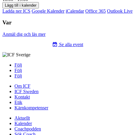
Lägg till i kalender
Ladda ner ICS
Google Kalender
iCalendar
Office 365
Outlook Live
Var
Anmäl dig och läs mer
Se alla event
Följ
Följ
Följ
Om ICF
ICF Sweden
Kontakt
Etik
Kärnkompetenser
Aktuellt
Kalender
Coachpodden
Sök Coach