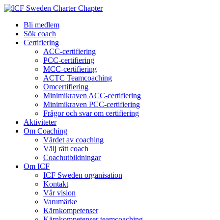
Bli medlem
Sök coach
Certifiering
ACC-certifiering
PCC-certifiering
MCC-certifiering
ACTC Teamcoaching
Omcertifiering
Minimikraven ACC-certifiering
Minimikraven PCC-certifiering
Frågor och svar om certifiering
Aktiviteter
Om Coaching
Värdet av coaching
Välj rätt coach
Coachutbildningar
Om ICF
ICF Sweden organisation
Kontakt
Vår vision
Varumärke
Kärnkompetenser
Kärnkompetenser teamcoaching