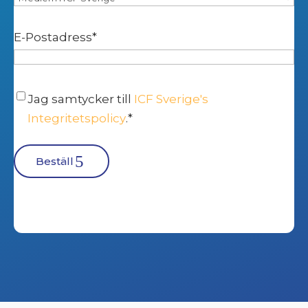
E-Postadress
*
Samtycke
*
Jag samtycker till
ICF Sverige's
Integritetspolicy
.
*
Beställ