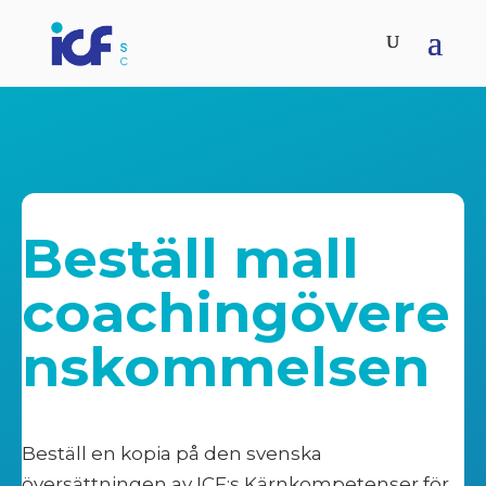
Beställ mall
coachingövere
nskommelsen
Beställ en kopia på den svenska
översättningen av ICF:s Kärnkompetenser för