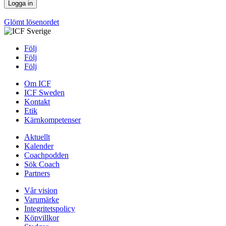
Glömt lösenordet
Följ
Följ
Följ
Om ICF
ICF Sweden
Kontakt
Etik
Kärnkompetenser
Aktuellt
Kalender
Coachpodden
Sök Coach
Partners
Vår vision
Varumärke
Integritetspolicy
Köpvillkor