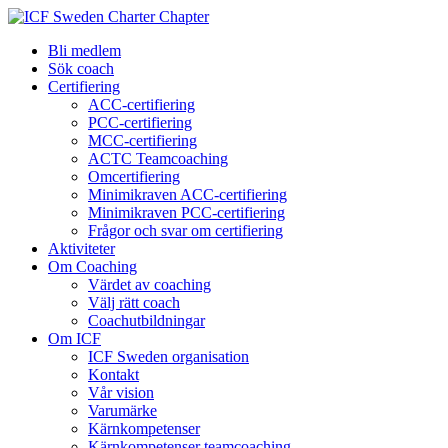
Bli medlem
Sök coach
Certifiering
ACC-certifiering
PCC-certifiering
MCC-certifiering
ACTC Teamcoaching
Omcertifiering
Minimikraven ACC-certifiering
Minimikraven PCC-certifiering
Frågor och svar om certifiering
Aktiviteter
Om Coaching
Värdet av coaching
Välj rätt coach
Coachutbildningar
Om ICF
ICF Sweden organisation
Kontakt
Vår vision
Varumärke
Kärnkompetenser
Kärnkompetenser teamcoaching