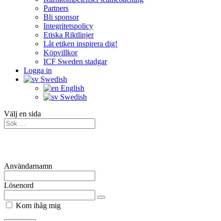
Partners
Bli sponsor
Integritetspolicy
Etiska Riktlinjer
Låt etiken inspirera dig!
Köpvillkor
ICF Sweden stadgar
Logga in
Swedish
English
Swedish
Välj en sida
Användarnamn
Lösenord
Kom ihåg mig