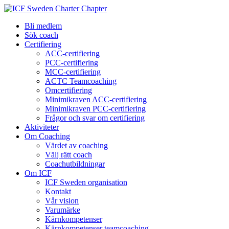
Bli medlem
Sök coach
Certifiering
ACC-certifiering
PCC-certifiering
MCC-certifiering
ACTC Teamcoaching
Omcertifiering
Minimikraven ACC-certifiering
Minimikraven PCC-certifiering
Frågor och svar om certifiering
Aktiviteter
Om Coaching
Värdet av coaching
Välj rätt coach
Coachutbildningar
Om ICF
ICF Sweden organisation
Kontakt
Vår vision
Varumärke
Kärnkompetenser
Kärnkompetenser teamcoaching