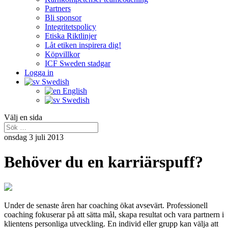
Partners
Bli sponsor
Integritetspolicy
Etiska Riktlinjer
Låt etiken inspirera dig!
Köpvillkor
ICF Sweden stadgar
Logga in
Swedish
English
Swedish
Välj en sida
onsdag 3 juli 2013
Behöver du en karriärspuff?
Under de senaste åren har coaching ökat avsevärt. Professionell
coaching fokuserar på att sätta mål, skapa resultat och vara partnern i
klientens personliga utveckling. En individ eller grupp kan välja att