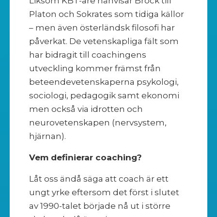
Liksom KBT-are hänvisar Brock till
Platon och Sokrates som tidiga källor
– men även österländsk filosofi har
påverkat. De vetenskapliga fält som
har bidragit till coachingens
utveckling kommer främst från
beteendevetenskaperna psykologi,
sociologi, pedagogik samt ekonomi
men också via idrotten och
neurovetenskapen (nervsystem,
hjärnan).
Vem definierar coaching?
Låt oss ändå säga att coach är ett
ungt yrke eftersom det först i slutet
av 1990-talet började nå ut i större