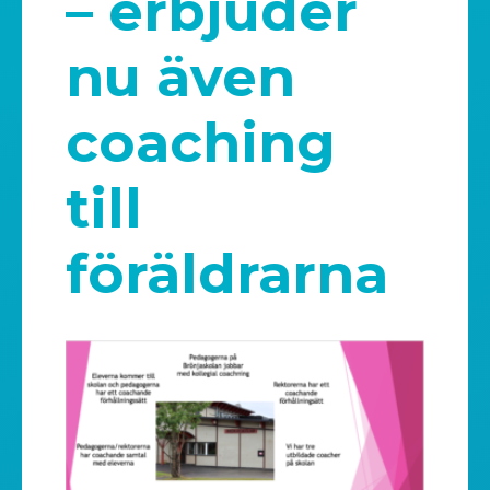
– erbjuder
nu även
coaching
till
föräldrarna