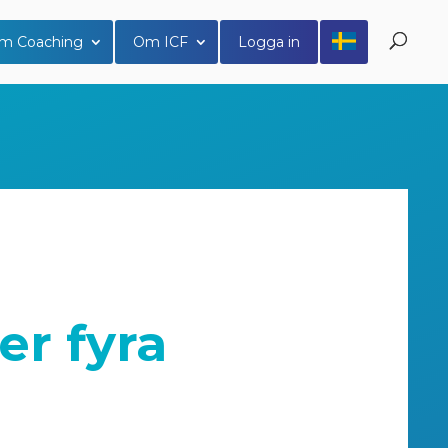
m Coaching
Om ICF
Logga in
r fyra