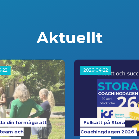
Aktuellt
6-22
2026-04-22
la din förmåga att
Fullsatt på Stora
 team och
Coachingdagen 2026 i