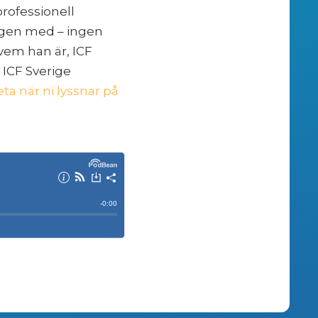
professionell
ligen med – ingen
vem han är, ICF
 ICF Sverige
veta när ni lyssnar på