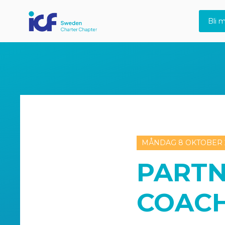
Bli 
MÅNDAG 8 OKTOBER 
PARTN
COAC