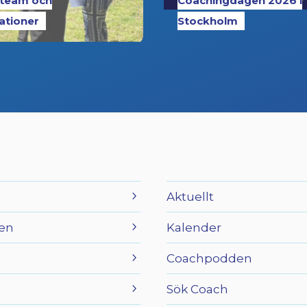
 team och
Coachingdagen 2026 i
ationer
Stockholm
Aktuellt
en
Kalender
Coachpodden
Sök Coach