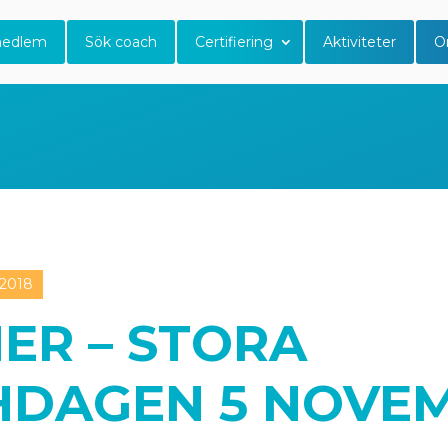
medlem
Sök coach
Certifiering
Aktiviteter
O
2018
ER – STORA
HDAGEN 5 NOVE