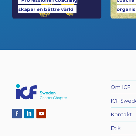
Professionell coaching
coacha
skapar en bättre värld
organis
Om ICF
ICF Swed
Kontakt
Etik