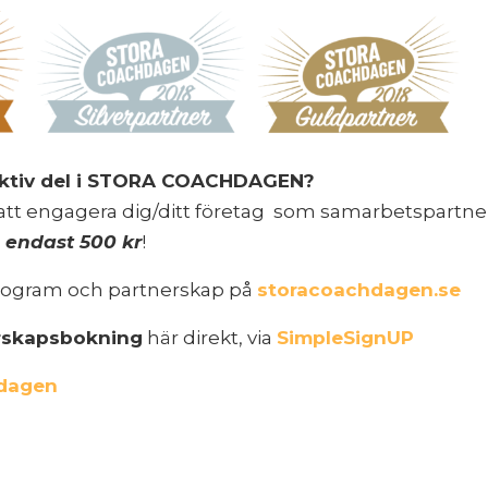
 aktiv del i STORA COACHDAGEN?
att engagera dig/ditt företag som samarbetspartner 
g endast 500 kr
!
rogram och partnerskap på
storacoachdagen.se
rskapsbokning
här direkt, via
SimpleSignUP
 dagen