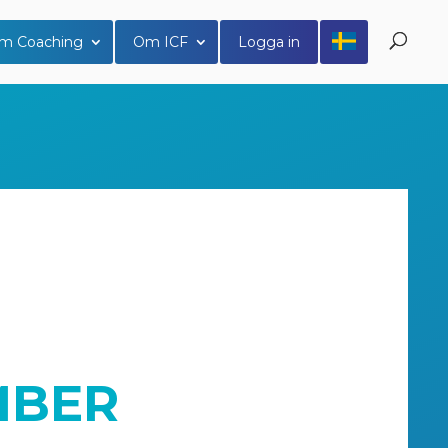
m Coaching
Om ICF
Logga in
MBER