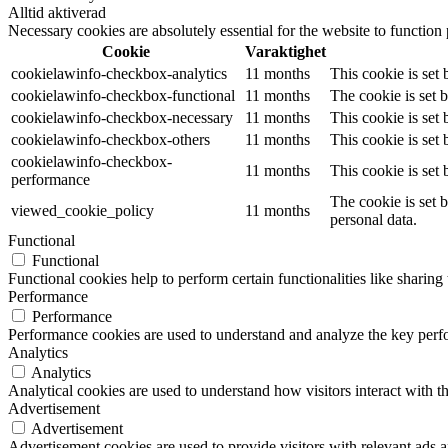
Alltid aktiverad
Necessary cookies are absolutely essential for the website to function
Cookie
Varaktighet
cookielawinfo-checkbox-analytics
11 months
This cookie is set
cookielawinfo-checkbox-functional
11 months
The cookie is set 
cookielawinfo-checkbox-necessary
11 months
This cookie is set
cookielawinfo-checkbox-others
11 months
This cookie is set
cookielawinfo-checkbox-
11 months
This cookie is set
performance
The cookie is set 
viewed_cookie_policy
11 months
personal data.
Functional
Functional
Functional cookies help to perform certain functionalities like sharing 
Performance
Performance
Performance cookies are used to understand and analyze the key perfor
Analytics
Analytics
Analytical cookies are used to understand how visitors interact with th
Advertisement
Advertisement
Advertisement cookies are used to provide visitors with relevant ads 