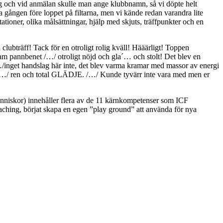
e lag och vid anmälan skulle man ange klubbnamn, så vi döpte helt
a gången före loppet på filtarna, men vi kände redan varandra lite
tioner, olika målsättningar, hjälp med skjuts, träffpunkter och en
bträff! Tack för en otroligt rolig kväll! Hääärligt! Toppen
fram pannbenet /…/ otroligt nöjd och gla´… och stolt! Det blev en
…/inget handslag här inte, det blev varma kramar med massor av energi
”/…/ ren och total GLÄDJE. /…/ Kunde tyvärr inte vara med men er
människor) innehåller flera av de 11 kärnkompetenser som ICF
aching, börjat skapa en egen ”play ground” att använda för nya