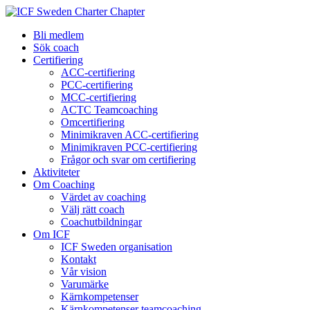
Bli medlem
Sök coach
Certifiering
ACC-certifiering
PCC-certifiering
MCC-certifiering
ACTC Teamcoaching
Omcertifiering
Minimikraven ACC-certifiering
Minimikraven PCC-certifiering
Frågor och svar om certifiering
Aktiviteter
Om Coaching
Värdet av coaching
Välj rätt coach
Coachutbildningar
Om ICF
ICF Sweden organisation
Kontakt
Vår vision
Varumärke
Kärnkompetenser
Kärnkompetenser teamcoaching