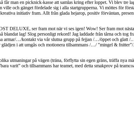
r så får man en picknick-kasse att samlas kring efter loppet. Vi blev tr
ville och gänget fördelade sig i alla startgrupperna. Vi möttes för först
tiva initiativ fram. Allt från glada hejarop, positiv förväntan, presenta
ST DELUXE, ser fram mot när vi ses igen! Wow! Ser fram mot nästa clu
d så blandat lag! Slog personligt rekord! Jag laddade från tårna och tog 
a armar/…/kontakt via vår slutna grupp på fejjan /…/öppet och glatt /
glädjen i att umgås och motionera tillsammans /…/ ”mingel & fnitter
lika utmaningar på vägen (träna, förflytta sin egen gräns, träffa nya 
”bara varit” och tillsammans har teamet, med detta smakprov på teamco