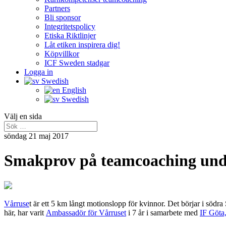
Partners
Bli sponsor
Integritetspolicy
Etiska Riktlinjer
Låt etiken inspirera dig!
Köpvillkor
ICF Sweden stadgar
Logga in
Swedish
English
Swedish
Välj en sida
söndag 21 maj 2017
Smakprov på teamcoaching und
Vårruse
t är ett 5 km långt motionslopp för kvinnor. Det börjar i södr
här, har varit
Ambassadör för Vårruset
i 7 år i samarbete med
IF Göta,