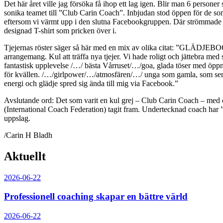
Det här året ville jag försöka få ihop ett lag igen. Blir man 6 persone
sonika teamet till ”Club Carin Coach”. Inbjudan stod öppen för de som 
eftersom vi värmt upp i den slutna Facebookgruppen. Där strömmade krea
designad T-shirt som pricken över i.
Tjejernas röster säger så här med en mix av olika citat: ”GLÄDJEBOO
arrangemang. Kul att träffa nya tjejer. Vi hade roligt och jättebra me
fantastisk upplevelse /…/ bästa Vårruset/…/goa, glada töser med öppn
för kvällen. /…/girlpower/…/atmosfären/…/ unga som gamla, som ser 
energi och glädje spred sig ända till mig via Facebook.”
Avslutande ord: Det som varit en kul grej – Club Carin Coach – med o
(International Coach Federation) tagit fram. Undertecknad coach har 
uppslag.
/Carin H Bladh
Aktuellt
2026-06-22
Professionell coaching skapar en bättre värld
2026-06-22