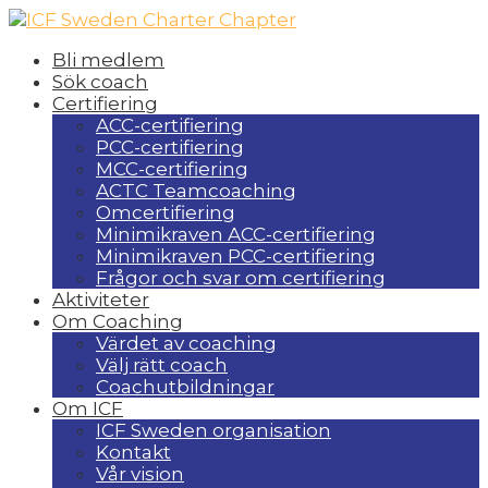
Bli medlem
Sök coach
Certifiering
ACC-certifiering
PCC-certifiering
MCC-certifiering
ACTC Teamcoaching
Omcertifiering
Minimikraven ACC-certifiering
Minimikraven PCC-certifiering
Frågor och svar om certifiering
Aktiviteter
Om Coaching
Värdet av coaching
Välj rätt coach
Coachutbildningar
Om ICF
ICF Sweden organisation
Kontakt
Vår vision