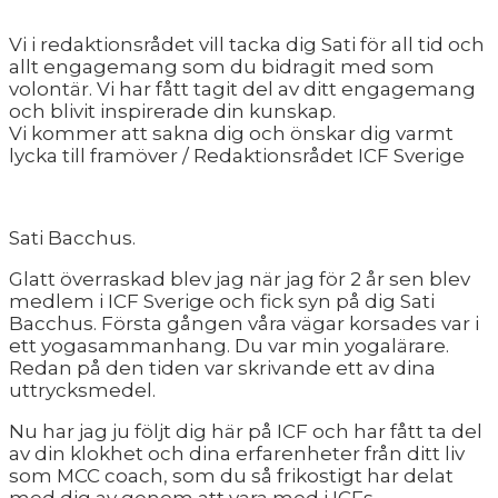
Vi i redaktionsrådet vill tacka dig Sati för all tid och
allt engagemang som du bidragit med som
volontär. Vi har fått tagit del av ditt engagemang
och blivit inspirerade din kunskap.
Vi kommer att sakna dig och önskar dig varmt
lycka till framöver / Redaktionsrådet ICF Sverige
Sati Bacchus.
Glatt överraskad blev jag när jag för 2 år sen blev
medlem i ICF Sverige och fick syn på dig Sati
Bacchus. Första gången våra vägar korsades var i
ett yogasammanhang. Du var min yogalärare.
Redan på den tiden var skrivande ett av dina
uttrycksmedel.
Nu har jag ju följt dig här på ICF och har fått ta del
av din klokhet och dina erfarenheter från ditt liv
som MCC coach, som du så frikostigt har delat
med dig av genom att vara med i ICFs