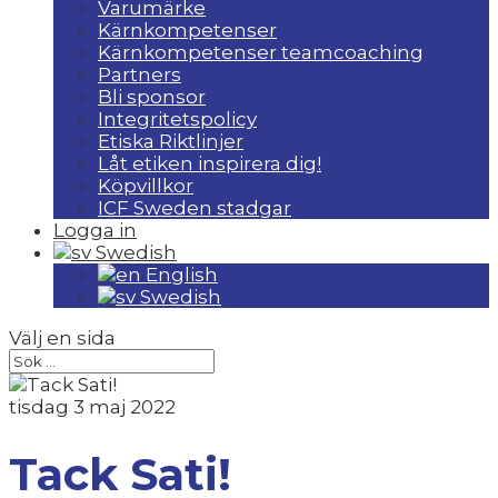
Varumärke
Kärnkompetenser
Kärnkompetenser teamcoaching
Partners
Bli sponsor
Integritetspolicy
Etiska Riktlinjer
Låt etiken inspirera dig!
Köpvillkor
ICF Sweden stadgar
Logga in
Swedish
English
Swedish
Välj en sida
tisdag 3 maj 2022
Tack Sati!