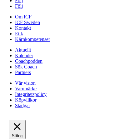
Följ
Följ
Om ICF
ICF Sweden
Kontakt
Etik
Kärnkompetenser
Aktuellt
Kalender
Coachpodden
Sök Coach
Partners
Vår vision
Varumärke
Integritetspolicy
Köpvillkor
Stadgar
Stäng