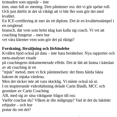
tystnaden som uppstår – inte
tom, utan full av mening. Den påminner oss: det vi gör spelar roll.
Och just därför är det så viktigt att vi blir fler som gör det med
kvalitet.
En ICF-certifiering är mer än ett diplom. Det är en kvalitetsstämpel i
en oreglerad
bransch, där vem som helst idag kan kalla sig coach. Vi vet att
coaching fungerar – men hur
vet våra klienter vem som gör det på riktigt?
Forskning, försäljning och förbindelse
Kvällen bjöd också på data – inte bara berättelser. Nya rapporter och
meta-analyser visade
på coachingens dokumenterade effekt. Det är lätt att fastna i känslan
av att coaching är en
”mjuk” metod, men vi fick påminnelsen: det finns hårda fakta
bakom de mjuka värdena.
Men det räcker inte att vara skicklig. Vi måste också nå ut.
I en inspirerande videohälsning delade Carin Bladh, MCC och
grundare av Carin Coaching
AB, med sig av sina viktigaste frågor till oss:
Varför coachar du? Vilken är din målgrupp? Vad är det du faktiskt
erbjuder – och hur
pratar du om det?