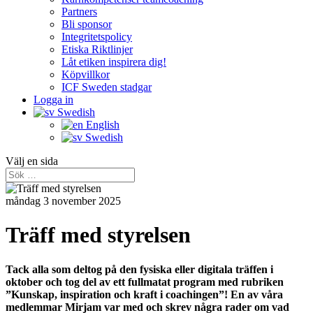
Partners
Bli sponsor
Integritetspolicy
Etiska Riktlinjer
Låt etiken inspirera dig!
Köpvillkor
ICF Sweden stadgar
Logga in
Swedish
English
Swedish
Välj en sida
måndag 3 november 2025
Träff med styrelsen
Tack alla som deltog på den fysiska eller digitala träffen i
oktober och tog del av ett fullmatat program med rubriken
”Kunskap, inspiration och kraft i coachingen”! En av våra
medlemmar Mirjam var med och skrev några rader om vad