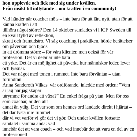
hon upplevde och fick med sig under kvällen.
Från insikt till inflytande – om kraften i en community!
Vad händer när coacher möts – inte bara för att lära nytt, utan för att
känna kraften i att
tillhöra något större? Den 14 oktober samlades vi i ICF Sweden till
en kväll fylld av reflektion,
skratt och framtidstro. Vi såg coaching i praktiken, hörde berättelser
om påverkan och bjöds
in att drömma större – för våra klienter, men också för vår
profession. Det vi delar är inte bara
ett yrke. Det är en möjlighet att påverka hur människor leder, lever
och lyssnar.
Det var något med tonen i rummet. Inte bara förväntan – utan
förundran.
Anna Sanderoth Vilkas, vår ordförande, inledde med orden: ”Vem
är jag när jag skapar
utrymme för andra att växa?” En enkel fråga på ytan. Men för oss
som coachar, är den allt
annat än ytlig. Det var som om hennes ord landade direkt i hjärtat –
det där tysta inre rummet
där vi vet varför vi gör det vi gör. Och under kvällen fortsatte
samtalet i samma anda: vad
innebär det att vara coach – och vad innebär det att vara en del av en
professionell