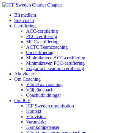
Bli medlem
Sök coach
Certifiering
ACC-certifiering
PCC-certifiering
MCC-certifiering
ACTC Teamcoaching
Omcertifiering
Minimikraven ACC-certifiering
Minimikraven PCC-certifiering
Frågor och svar om certifiering
Aktiviteter
Om Coaching
Värdet av coaching
Välj rätt coach
Coachutbildningar
Om ICF
ICF Sweden organisation
Kontakt
Vår vision
Varumärke
Kärnkompetenser
Kärnkompetenser teamcoaching