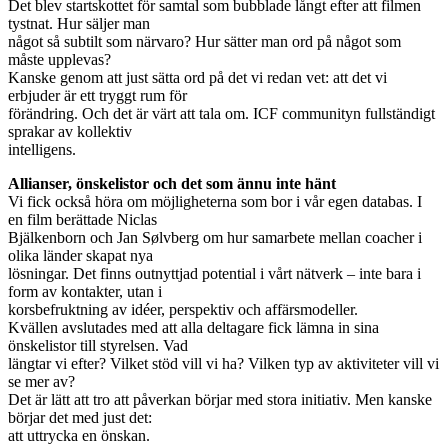
Det blev startskottet för samtal som bubblade långt efter att filmen
tystnat. Hur säljer man
något så subtilt som närvaro? Hur sätter man ord på något som
måste upplevas?
Kanske genom att just sätta ord på det vi redan vet: att det vi
erbjuder är ett tryggt rum för
förändring. Och det är värt att tala om. ICF communityn fullständigt
sprakar av kollektiv
intelligens.
Allianser, önskelistor och det som ännu inte hänt
Vi fick också höra om möjligheterna som bor i vår egen databas. I
en film berättade Niclas
Bjälkenborn och Jan Sølvberg om hur samarbete mellan coacher i
olika länder skapat nya
lösningar. Det finns outnyttjad potential i vårt nätverk – inte bara i
form av kontakter, utan i
korsbefruktning av idéer, perspektiv och affärsmodeller.
Kvällen avslutades med att alla deltagare fick lämna in sina
önskelistor till styrelsen. Vad
längtar vi efter? Vilket stöd vill vi ha? Vilken typ av aktiviteter vill vi
se mer av?
Det är lätt att tro att påverkan börjar med stora initiativ. Men kanske
börjar det med just det:
att uttrycka en önskan.