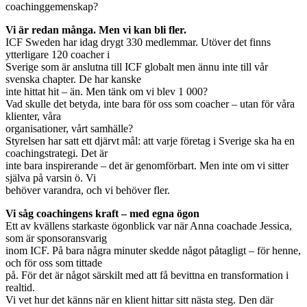
coachinggemenskap?
Vi är redan många. Men vi kan bli fler.
ICF Sweden har idag drygt 330 medlemmar. Utöver det finns
ytterligare 120 coacher i
Sverige som är anslutna till ICF globalt men ännu inte till vår
svenska chapter. De har kanske
inte hittat hit – än. Men tänk om vi blev 1 000?
Vad skulle det betyda, inte bara för oss som coacher – utan för våra
klienter, våra
organisationer, vårt samhälle?
Styrelsen har satt ett djärvt mål: att varje företag i Sverige ska ha en
coachingstrategi. Det är
inte bara inspirerande – det är genomförbart. Men inte om vi sitter
själva på varsin ö. Vi
behöver varandra, och vi behöver fler.
Vi såg coachingens kraft – med egna ögon
Ett av kvällens starkaste ögonblick var när Anna coachade Jessica,
som är sponsoransvarig
inom ICF. På bara några minuter skedde något påtagligt – för henne,
och för oss som tittade
på. För det är något särskilt med att få bevittna en transformation i
realtid.
Vi vet hur det känns när en klient hittar sitt nästa steg. Den där