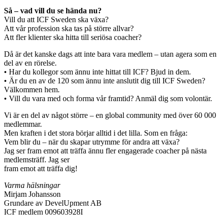
Så – vad vill du se hända nu?
Vill du att ICF Sweden ska växa?
Att vår profession ska tas på större allvar?
Att fler klienter ska hitta till seriösa coacher?
Då är det kanske dags att inte bara vara medlem – utan agera som en
del av en rörelse.
• Har du kollegor som ännu inte hittat till ICF? Bjud in dem.
• Är du en av de 120 som ännu inte anslutit dig till ICF Sweden?
Välkommen hem.
• Vill du vara med och forma vår framtid? Anmäl dig som volontär.
Vi är en del av något större – en global community med över 60 000
medlemmar.
Men kraften i det stora börjar alltid i det lilla. Som en fråga:
Vem blir du – när du skapar utrymme för andra att växa?
Jag ser fram emot att träffa ännu fler engagerade coacher på nästa
medlemsträff. Jag ser
fram emot att träffa dig!
Varma hälsningar
Mirjam Johansson
Grundare av DevelUpment AB
ICF medlem 009603928I