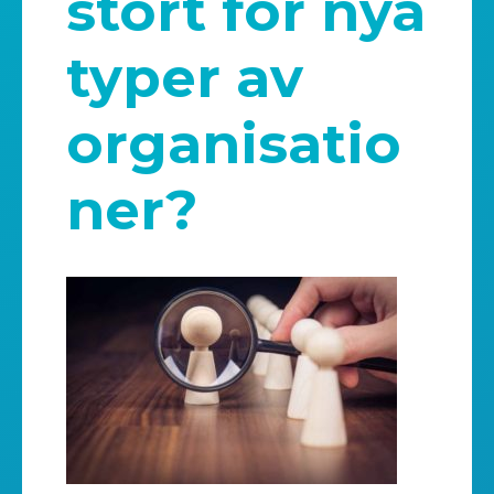
stort för nya
typer av
organisatio
ner?